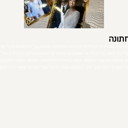
חתונה
חס לאווירה הכללית ולנושא החתונה. חשבו על התמונות כעל יצירות
 בני הזוג, כל סמל או מוטיבים מיוחדים, והאסתטיקה הכללית של 
ו צילום נוף של המקום. בעת בחירת התמונות, הצלם לוקח בחשבון 
יוקן תיראה טוב יותר במגנט אנכי, בעוד שצילום נוף עשוי להיראות 