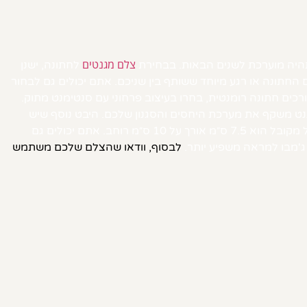
צלם מגנטים
תהיה מוערכת לשנים הבאות. בבחירת
לחתונה, ישנן
 החתונה או רגע מיוחד ששותף בין שניכם. אתם יכולים גם לבחור
ים חתונה רומנטית, בחרו בעיצוב פרחוני עם סנטימנט מתוק.
גנט משקף את מערכת היחסים והסגנון שלכם. היבט נוסף שיש
לקחת בחשבון הוא גודל המגנט. למגנטים יש מגוון אופציות של הגדלים, כך שתוכלו לבחור את גודל המגנט המושלם לצרכים שלכם. גודל מקובל הוא 7.5 ס״מ אורך על 10 ס״מ רוחב. אתם יכולים גם
לבסוף, וודאו שהצלם שלכם משתמש