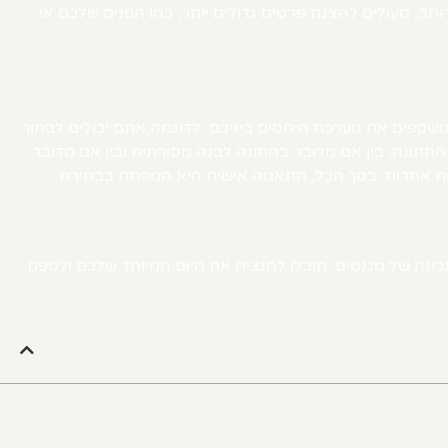
לומים, כמו זר פרחים או ראשי התיבות של שלכם. מגנטים בגודל בינוני, כמו אלה שמידותיהם 10 ס״מ אורך ו12 ס״מ רוחב, מעולים להצגת פרטים גדולים יותר, כמו הפנים שלכם או
שקפים את מערכת היחסים ביניכם. לדוגמה,אתם יכולים לבחור
חתונה, בין אם מדובר בחתונה לבנה מסורתית ובין אם מדובר
חדות אחרות. בסך הכל, התאמה אישית היא המפתח בבחירת
כונה של מגנטים, תוכלו להנציח את היום המיוחד שלכם ולספק