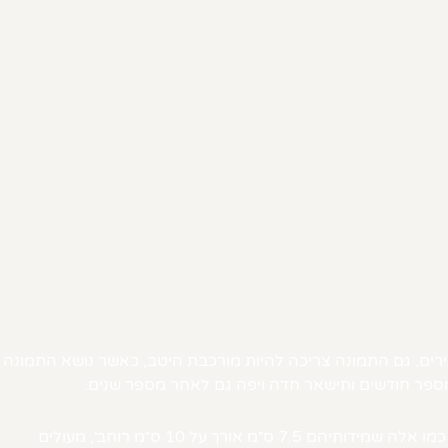
ירים. גם התמונה צריכה להיות מורכבת היטב, כאשר נושא התמונה
פר חודשים ותישאר חדה ויפה גם לאחר מספר שנים.
בעת בחירת צלם מגנטים לחתונה, חשוב לסגור איתו מראש את גדלי המגנטים והאם אתם מקבלים הגדלות או לא. מגנטים סטנדרטיים, כמו אלה שמידותיהם 7.5 ס״מ אורך על 10 ס״מ רוחב', מעולים