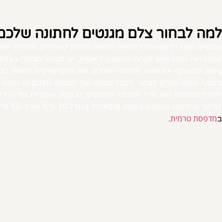
למה לבחור צלם מגנטים לחתונה שלכם
מגנטים הם דרך מצוינת להנציח חתונה ולספק לאורחים מזכרת ייחוד
אפשרויות רבות שיש לקחת בחשבון. ראשית, יש לבחור תמונה בעלת מש
עיצוב שמשקף את נושא החתונה שלכם. אם אתם עורכים חתונה בסגנון
בנוסף, אתם יכולים לבחור לקבל תמונה של המקום שלכם או מקום מ
לבחור שיודפסו מגנטים בסגנון פולארויד בגודל 10 ס״מ אורך ו12 ס״מ רוחב. בנוסף, אתם יכולים לקבל במתנה שתי הגדלות מגנט בגודל ג'מבו למראה משפיע יותר.
מדפסת טרמית
ב
.