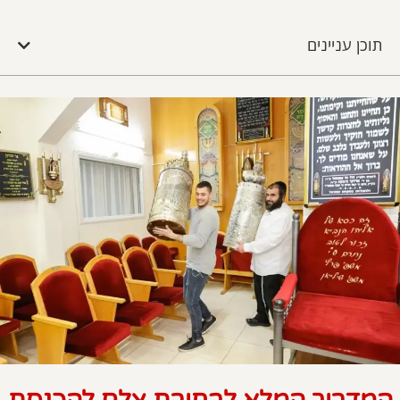
תוכן עניינים