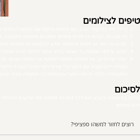
טיפים לצילומים
בחרו את המיקום הנכון. נסו למצוא מיקום עם התאורה והנוף 
היו מוכנים. הביאו כל פריט שאתם חושבים שיוסיפו לתמונות, כ
תכננו מראש. יש לוודא שהצלם מודע לבקשות או הנחיות מיוח
תהנו. צילום תמונות בר מצווה בחוץ אמור להיות חוויה מהנה ל
תהיו יצירתיים. אל תפחדו לנסות תנוחות או רעיונות שונים. ז
מעולה יידע לעבוד עם הנער כדי שהצילום יתנהל בצורה חלקה,
המשפחה יכולה להיות רגועה שתמונות בר המצווה שלה ייצאו ב
לסיכום
צילום בר מצווה בטבע הוא דרך מצוינת לתפוס את הרגעים המיוחדים
ייהנו מהמם.
רוצים לחזור למשהו ספציפי?