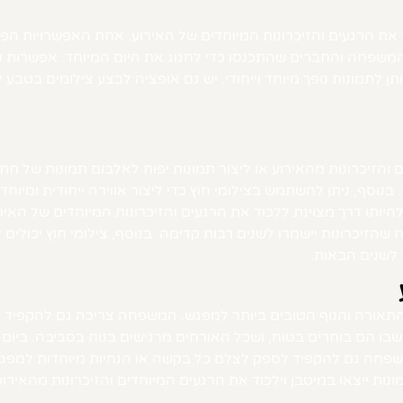
ת הרגעים והזיכרונות המיוחדים של האירוע. אחת האפשרויות הפו
שפחה והחברים שהתכנסו כדי לחגוג את היום המיוחד. אפשרות נוספ
לתמונות נופך מיוחד וייחודי. יש גם אופציה לבצע צילומים בטבע 
הזיכרונות מהאירוע או ליצור תמונות יפות לאלבום תמונות של חתן 
וסף, ניתן להשתמש בצילומי חוץ כדי ליצור אווירה ייחודית ומיוחדת 
להיותו דרך מצוינת ללכוד את הרגעים והזיכרונות המיוחדים של האי
ח שהזיכרונות יישמרו לשנים רבות קדימה. בנוסף, צילומי חוץ יכול
 לשנים הבאות.
התאורה והנוף הטובים ביותר למפגש. המשפחה צריכה גם להקפיד ל
בו הם בוחרים בטוח, ושכל האורחים מרגישים בנוח בסביבה. ביום 
משפחה גם להקפיד לספק לצלם כל בקשה או הנחיות מיוחדות למפגש.
ות ייצאו במיטבן וילכוד את הרגעים המיוחדים והזיכרונות מהאירוע