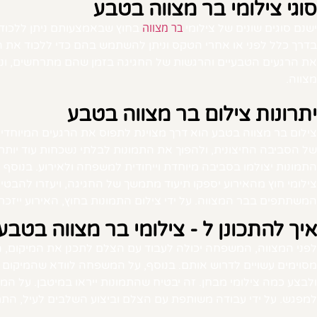
סוגי צילומי בר מצווה בטבע
בר מצווה
ישנם סוגים שונים של צילומי
בחוץ שבאמצעותם ניתן ללכוד א
בדרך כלל לפני או אחרי הטקס וניתן להשתמש בהם כדי ללכוד את המ
את הרגעים הטבעיים והרגשות של החגיגה בזמן שהם מתרחשים, ונותן 
מצווה.
יתרונות צילום בר מצווה בטבע
צילום בר מצווה בטבע הוא דרך מצוינת לתפוס את הרגעים המיוחדים ו
של הסביבה החיצונית, ולהפוך את התמונות לבלתי נשכחות עוד יותר. בנ
התמונות יצולמו בסביבה מיוחדת וייחודית למשפחה ולאירוע. בנוסף 
צילומי חוץ מהאירוע יספקו תיעוד מתמשך של החגיגה, ויעזרו להבטי
המשתתפים בבר המצווה. על ידי צילום התמונות בחוץ, האירוע ייזכר
איך להתכונן ל - צילומי בר מצווה בטבע
לפני המצווה, המשפחה יכולה לעבוד עם הצלם לתכנן את המיקום, 
מסוימים עשויים לדרוש אותם. בנוסף, על המשפחה לוודא שהמיקום ש
ולבצע כמה צילומי מבחן. זה יבטיח שהתמונות ייראו במיטבן. על ה
למפגש. על ידי עבודה משותפת עם הצלם וביצוע השלבים לעיל, התמונ