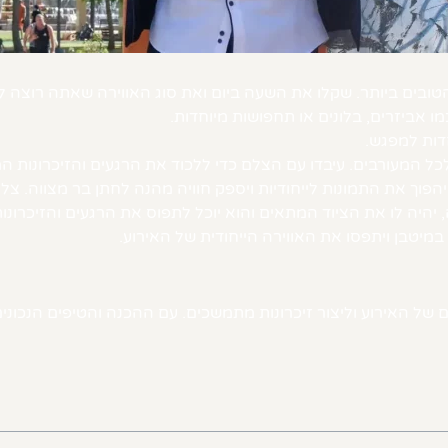
הטובים ביותר. שקלו את השעה ביום ואת סוג האווירה שאתה רוצה ל
מו אביזרים, בלונים או תחפושות מיוחדות.
דות למפגש.
כל המעורבים. עיבדו עם הצלם כדי ללכוד את הרגעים והזיכרונות המ
ה יהפוך את התמונות לייחודיות ויספק חוויה מהנה לחתן בר מצווה. 
 יהיה לו את הציוד המתאים והוא יוכל לתפוס את הרגעים והזיכרונ
מיטבן ויתפסו את האווירה הייחודית של האירוע.
 של האירוע וליצור זיכרונות מתמשכים. עם ההכנה והטיפים הנכוני