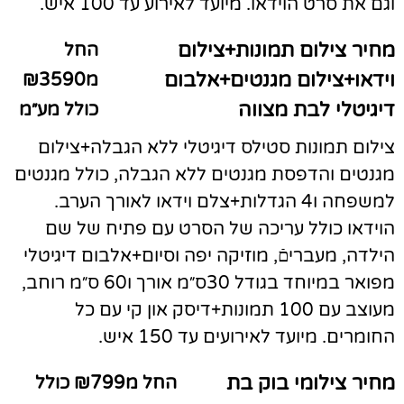
וגם את סרט הוידאו. מיועד לאירוע עד 100 איש.
מחיר צילום תמונות+צילום
החל
וידאו+צילום מגנטים+אלבום
מ₪3590
דיגיטלי לבת מצווה
כולל מע״מ
צילום תמונות סטילס דיגיטלי ללא הגבלה+צילום
מגנטים והדפסת מגנטים ללא הגבלה, כולל מגנטים
למשפחה ו4 הגדלות+צלם וידאו לאורך הערב.
הוידאו כולל עריכה של הסרט עם פתיח של שם
הילדה, מעבריםֿ, מוזיקה יפה וסיום+אלבום דיגיטלי
מפואר במיוחד בגודל 30ס״מ אורך ו60 ס״מ רוחב,
מעוצב עם 100 תמונות+דיסק און קי עם כל
החומרים. מיועד לאירועים עד 150 איש.
מחיר צילומי בוק בת
החל מ₪799 כולל