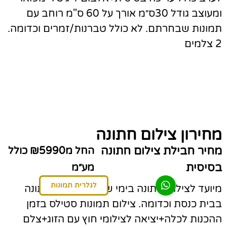
ומעוצב גודל 30ס״מ אורך על 60 ס"מ רוחב עם
תמונות שבחרתם. לא כולל טברנות/זמרים וכדומה.
2 צלמים
מחירון צילום חתונה
מחיר חבילת צילום חתונה
החל מ₪5990 כולל
בסיסית
מע״מ
לגלרית תמונות
מיועד לצילום חתונה בימי שישי או צילום חתונה
בבית כנסת וכדומה. צילום תמונות סטילס בזמן
ההכנות לכלה+יציאה לצילומי חוץ עם הזוג+צלם